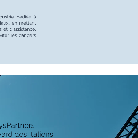
dustrie dédiés à
ciaux, en mettant
 et d'assistance.
iter les dangers
ysPartners
ard des Italiens