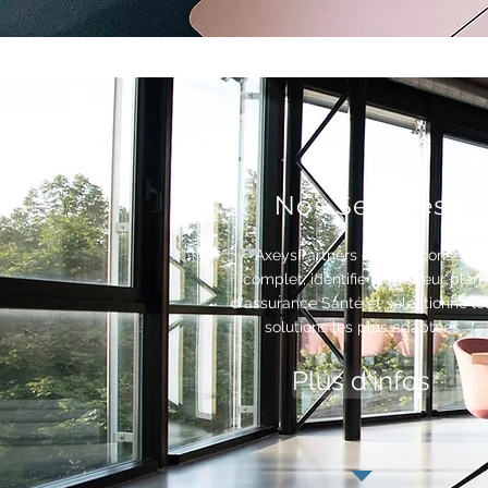
Nos Services
AxeysPartners offre un conseil
complet, identifie le meilleur plan
d'assurance Santé et sélectionne le
solutions les plus adaptées
Plus d'infos